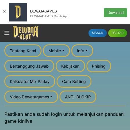
×
DEWATAGAMES
Download
DEWATAGAMES Mobile App
MASUK
DAFTAR
Tentang Kami
Mobile
Info
Bertanggung Jawab
Kebijakan
Phising
Kalkulator Mix Parlay
Cara Betting
Video Dewatagames
ANTI-BLOKIR
Pastikan anda sudah login untuk melanjutkan panduan
game idnlive