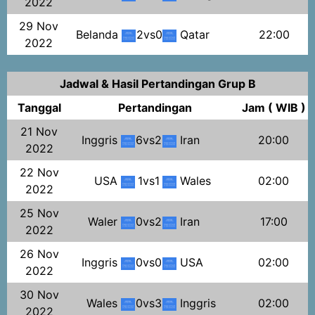
2022
29 Nov
Belanda
2vs0
Qatar
22:00
2022
Jadwal & Hasil Pertandingan Grup B
Tanggal
Pertandingan
Jam ( WIB )
21 Nov
Inggris
6vs2
Iran
20:00
2022
22 Nov
USA
1vs1
Wales
02:00
2022
25 Nov
Waler
0vs2
Iran
17:00
2022
26 Nov
Inggris
0vs0
USA
02:00
2022
30 Nov
Wales
0vs3
Inggris
02:00
2022