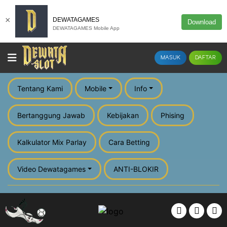
×
DEWATAGAMES
Download
DEWATAGAMES Mobile App
MASUK
DAFTAR
Tentang Kami
Mobile
Info
Bertanggung Jawab
Kebijakan
Phising
Kalkulator Mix Parlay
Cara Betting
Video Dewatagames
ANTI-BLOKIR