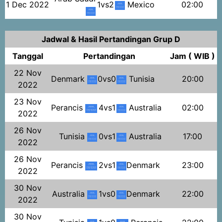
1 Dec 2022
1vs2
Mexico
02:00
Jadwal & Hasil Pertandingan Grup D
Tanggal
Pertandingan
Jam ( WIB )
22 Nov
Denmark
0vs0
Tunisia
20:00
2022
23 Nov
Perancis
4vs1
Australia
02:00
2022
26 Nov
Tunisia
0vs1
Australia
17:00
2022
26 Nov
Perancis
2vs1
Denmark
23:00
2022
30 Nov
Australia
1vs0
Denmark
22:00
2022
30 Nov