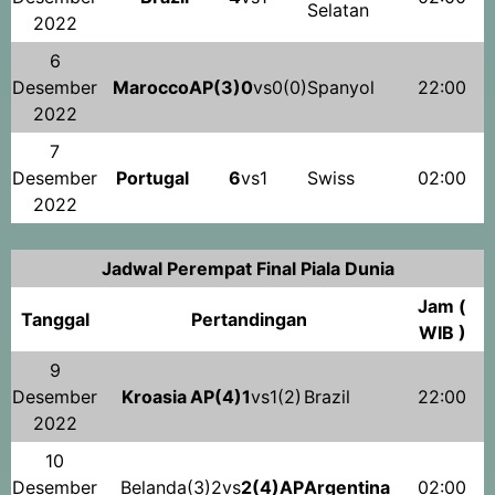
Selatan
2022
6
Desember
Marocco
AP(3)0
vs0(0)
Spanyol
22:00
2022
7
Desember
Portugal
6
vs1
Swiss
02:00
2022
Jadwal Perempat Final Piala Dunia
Jam (
Tanggal
Pertandingan
WIB )
9
Desember
Kroasia
AP(4)1
vs1(2)
Brazil
22:00
2022
10
Desember
Belanda
(3)2vs
2(4)AP
Argentina
02:00