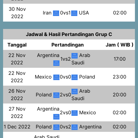
30 Nov
Iran
0vs1
USA
02:00
2022
Jadwal & Hasil Pertandingan Grup C
Tanggal
Pertandingan
Jam ( WIB )
22 Nov
Argentina
Arab
1vs2
17:00
2022
Saudi
22 Nov
Mexico
0vs0
Poland
23:00
2022
26 Nov
Arab
Poland
2vs0
20:00
2022
Saudi
27 Nov
Argentina
2vs0
Mexico
02:00
2022
1 Dec 2022
Poland
0vs2
Argentina
02:00
Arab Saudi